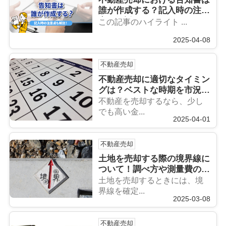
誰が作成する？記入時の注意
点も解説！
この記事のハイライト ...
2025-04-08
不動産売却
不動産売却に適切なタイミン
グは？ベストな時期を市況・
税金・季節で解説
不動産を売却するなら、少し
でも高い金...
2025-04-01
不動産売却
土地を売却する際の境界線に
ついて！調べ方や測量費の目
安も解説
土地を売却するときには、境
界線を確定...
2025-03-08
不動産売却