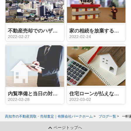
不動産売却でのハザードマップの影響はあるのか？直接的な影響はない
家の相続を放棄するための費用はどのくらい必要？注意点はある？
2022-02-27
2022-02-24
内覧準備と当日の対応が最重要！？家に住みながら売却活動するなら
住宅ローンが払えなくても家を売る方法は？支払い滞納に注意！
2022-02-28
2022-03-02
高知市の不動産買取・売却査定｜有限会社パークホーム
ブログ一覧
一軒
ページトップへ