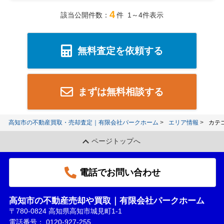
4
該当公開件数：
件 1～4件表示
無料査定を依頼する
まずは無料相談する
高知市の不動産買取・売却査定｜有限会社パークホーム
エリア情報
カテ
ページトップへ
電話でお問い合わせ
高知市の不動産売却や買取｜有限会社パークホーム
〒780-0824 高知県高知市城見町1-1
電話番号：
0120-927-255