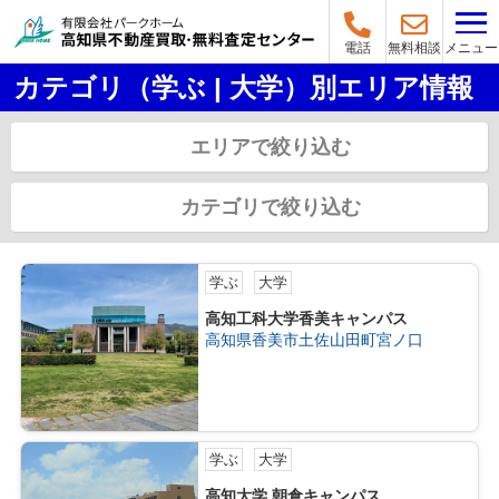
メニュー
電話
無料相談
カテゴリ（学ぶ | 大学）別エリア情報
エリアで絞り込む
カテゴリで絞り込む
学ぶ
大学
高知工科大学香美キャンパス
高知県香美市土佐山田町宮ノ口
学ぶ
大学
高知大学 朝倉キャンパス