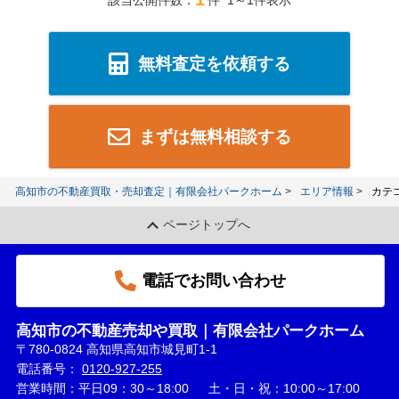
該当公開件数：
件 1～1件表示
無料査定を依頼する
まずは無料相談する
高知市の不動産買取・売却査定｜有限会社パークホーム
エリア情報
カテ
ページトップへ
電話でお問い合わせ
高知市の不動産売却や買取｜有限会社パークホーム
〒780-0824 高知県高知市城見町1-1
電話番号：
0120-927-255
営業時間：平日09：30～18:00 土・日・祝：10:00～17:00