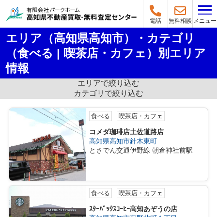
メニュー
電話
無料相談
エリア（高知県高知市）・カテゴリ
（食べる | 喫茶店・カフェ）別エリア
情報
エリアで絞り込む
カテゴリで絞り込む
食べる
喫茶店・カフェ
コメダ珈琲店土佐道路店
高知県高知市針木東町
とさでん交通伊野線 朝倉神社前駅
食べる
喫茶店・カフェ
ｽﾀｰﾊﾞｯｸｽｺｰﾋｰ高知あぞうの店