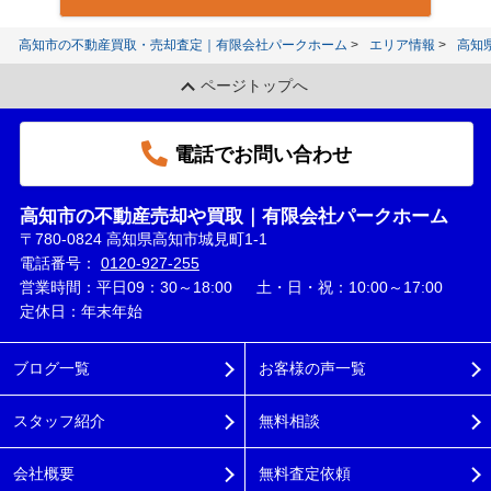
高知市の不動産買取・売却査定｜有限会社パークホーム
エリア情報
高知
ページトップへ
電話でお問い合わせ
高知市の不動産売却や買取｜有限会社パークホーム
〒780-0824 高知県高知市城見町1-1
電話番号：
0120-927-255
営業時間：平日09：30～18:00 土・日・祝：10:00～17:00
定休日：年末年始
ブログ一覧
お客様の声一覧
スタッフ紹介
無料相談
会社概要
無料査定依頼