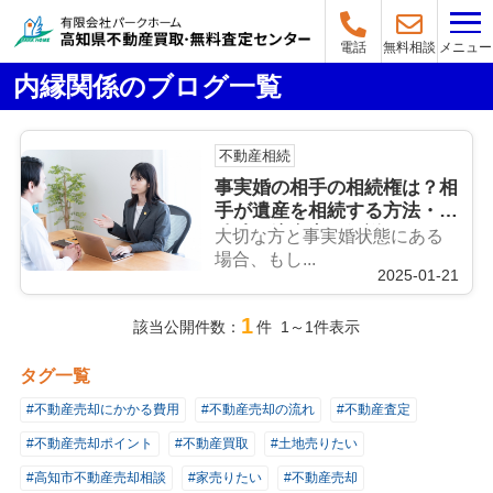
メニュー
電話
無料相談
内縁関係のブログ一覧
不動産相続
事実婚の相手の相続権は？相
手が遺産を相続する方法・相
続時の注意点も解説
大切な方と事実婚状態にある
場合、もし...
2025-01-21
1
該当公開件数：
件 1～1件表示
タグ一覧
#不動産売却にかかる費用
#不動産売却の流れ
#不動産査定
#不動産売却ポイント
#不動産買取
#土地売りたい
#高知市不動産売却相談
#家売りたい
#不動産売却