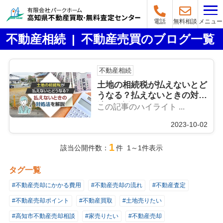
メニュー
電話
無料相談
不動産相続 | 不動産売買のブログ一覧
不動産相続
土地の相続税が払えないとど
うなる？払えないときの対処
法を解説
この記事のハイライト ...
2023-10-02
1
該当公開件数：
件 1～1件表示
タグ一覧
#不動産売却にかかる費用
#不動産売却の流れ
#不動産査定
#不動産売却ポイント
#不動産買取
#土地売りたい
#高知市不動産売却相談
#家売りたい
#不動産売却