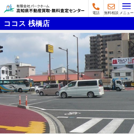
メニュー
電話
無料相談
ココス 桟橋店