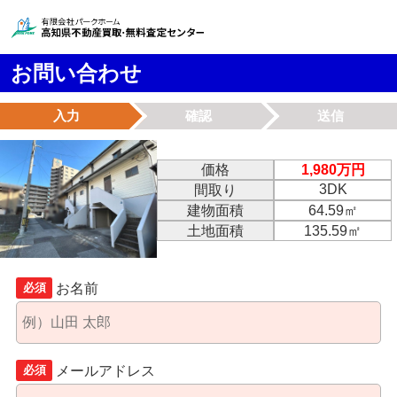
お問い合わせ
入力
確認
送信
価格
1,980万円
3DK
間取り
建物面積
64.59㎡
土地面積
135.59㎡
お名前
必須
メールアドレス
必須