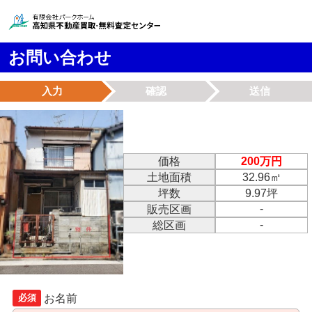
お問い合わせ
入力
確認
送信
価格
200万円
土地面積
32.96㎡
坪数
9.97坪
-
販売区画
-
総区画
お名前
必須